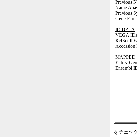
Previous 
Name Alias
Previous S
Gene Fami
ID DATA
VEGA IDs
RefSeqIDs
Accession
MAPPED
Entrez Gen
Ensembl I
をチェック