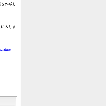
表を作成し
l
に入りま
lature
．