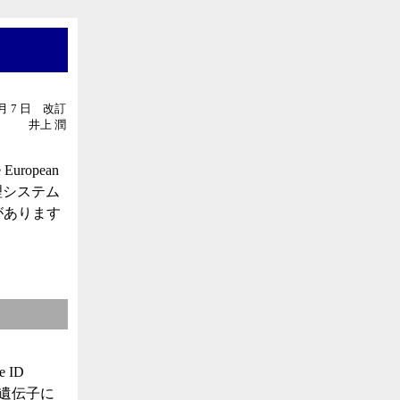
9 月 7 日 改訂
井上 潤
e European
タ管理システム
ムがあります
 ID
全遺伝子に