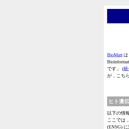
BioMart
は「B
Bioinfo
です」 (
統
が，こちら
ヒト遺伝子
以下の情
ここでは，E
(ENSG