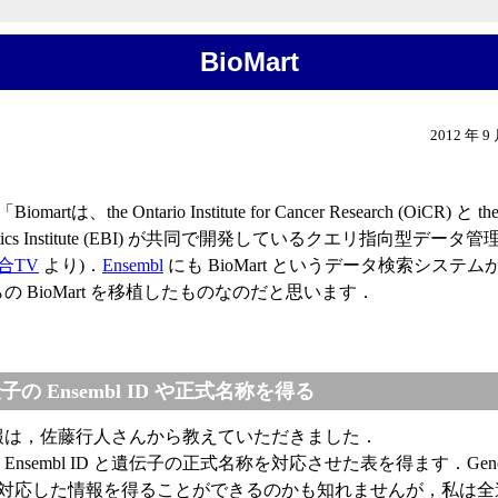
BioMart
2012 年 
iomartは、the Ontario Institute for Cancer Research (OiCR) と th
rmatics Institute (EBI) が共同で開発しているクエリ指向型デー
合TV
より)．
Ensembl
にも BioMart というデータ検索システ
の BioMart を移植したものなのだと思います．
の Ensembl ID や正式名称を得る
報は，佐藤行人さんから教えていただきました．
nsembl ID と遺伝子の正式名称を対応させた表を得ます．Gene
) に対応した情報を得ることができるのかも知れませんが，私は