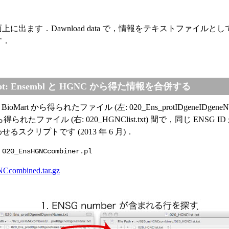
上に出ます．Dawnload data で，情報をテキストファイルと
す．
cript: Ensembl と HGNC から得た情報を合併する
の BioMart から得られたファイル (左: 020_Ens_protIDgeneIDgeneNa
得られたファイル (右: 020_HGNClist.txt) 間で，同じ ENSG I
るスクリプトです (2013 年 6 月)．
 020_EnsHGNCcombiner.pl
Ccombined.tar.gz