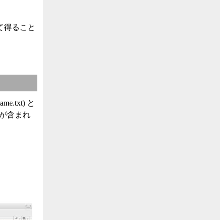
して得ること
me.txt) と
D が含まれ