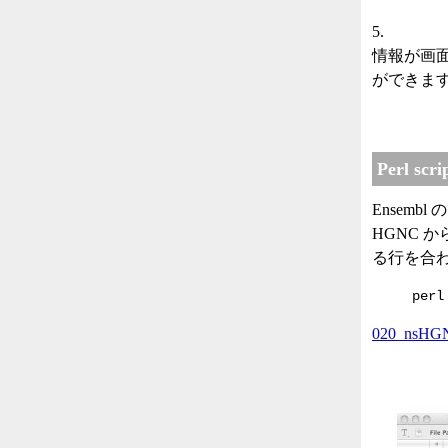
5.
情報が画面
ができま
Perl s
Ensembl 
HGNC から
る行を合わせ
perl
020_nsHGN