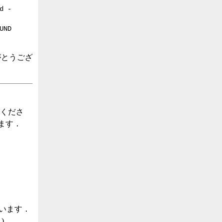
d -
UND
がとうござ
てくださ
来ます．
ています．
)