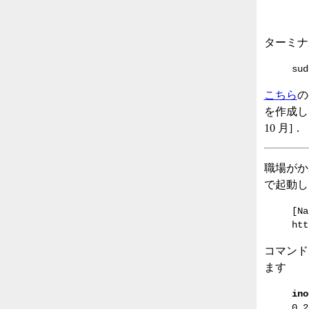
ターミナ
sud
こちら
の
を作成して
10 月]．
職場がか
で起動し
[N
htt
コマンドは
ます
ino
0 2