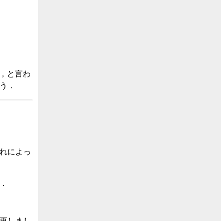
する，と言わ
う．
れによっ
．
を変更しまし