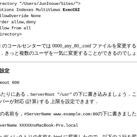
rectory "/Users/JunInoue/Sites/">
tions Indexes MultiViews
ExecCGI
lowOverride None
der allow,deny
low from all
irectory>
ac のコールセンターでは 0000_any_80_.conf ファイルを変更
．きっと複数のユーザを一気に変更することができるのでしょ
設定
eout 600
目あたりにある，
の下に書き込みましょう．こ
ServerRoot "/usr"
バーが対応 (計算) する 上限を設定できます．
の名前を，
の下に書きました
#ServerName www.example.com:80
verName XXXXXnoMacBook-Pro.local
ents ディレクトリの名前を html に変更したので，以下の 2 行