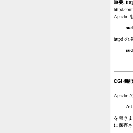
重要: h
http
Apac
sud
httpd
sud
CGI 機
Apac
/et
を開きま
に保存さ