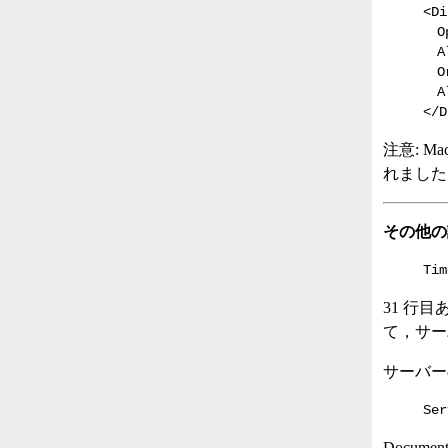
<Di
Op
Al
Or
Al
</D
注意: M
れました
その他の
Tim
31 行
て，サー
サーバー
Ser
Docum