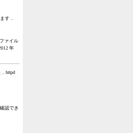
ります．
f ファイル
012 年
ttpd
で確認でき