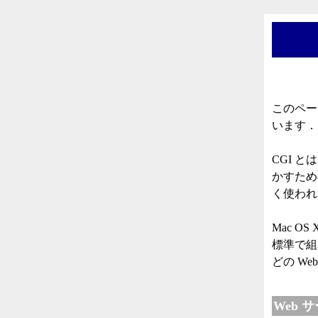
このペー
います．
CGI とは
かすための
く使われ
Mac O
標準で組
どの W
Web 