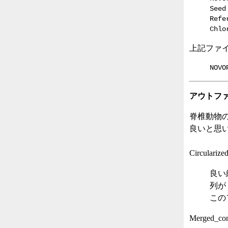
Seed
Refe
Chlo
上記ファイル
NOVO
アウトフ
脊椎動物
良いと思
Circularize
良い
列が
この
Merged_cont