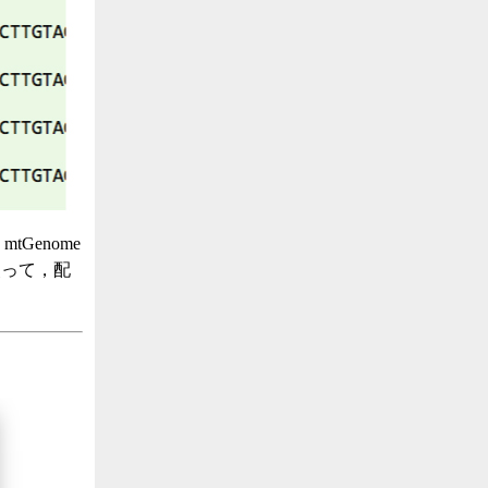
tGenome
使って，配