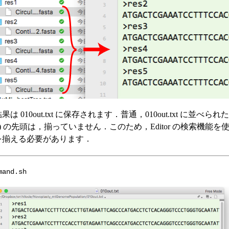
 010out.txt に保存されます．普通，010out.txt に並べられた m
状) の先頭は，揃っていません．このため，Editor の検索機能を
を揃える必要があります．
mand.sh