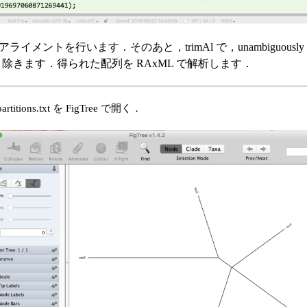
アライメントを行います．そのあと，trimAl で，unambiguously al
 を取り除きます．得られた配列を RAxML で解析します．
artitions.txt を FigTree で開く．