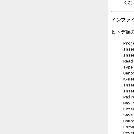
くな
インファ
ヒトデ類
Proj
Inse
Inse
Read
Type
Geno
K-me
Inse
Inse
Pair
Max 
Exte
Save
Comb
Forw
Reve