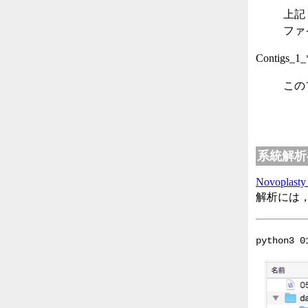
上記，
ファ
Contigs_1_*
この
系統解析
Novoplasty
解析には，M
python3 0