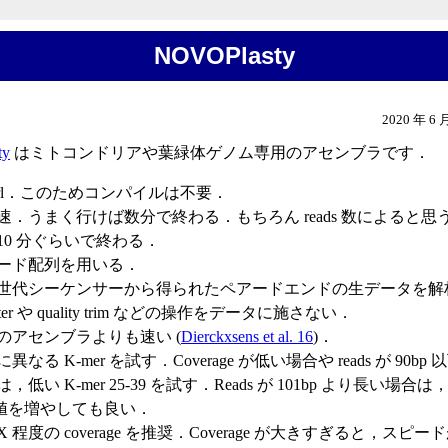
NOVOPlasty
2020 年 6
ty
はミトコンドリアや葉緑体ゲノム専用のアセンブラです．
erl．このためコンパイルは不要．
速．うまく行けば数分で終わる．もちろん reads 数によると思
10 分ぐらいで終わる．
ード配列を用いる．
世代シーケンサーから得られたペアードエンドの生データを解
lter や quality trim などの操作をデータに施さない．
のアセンブラよりも速い (
Dierckxsens et al. 16
)．
異なる K-mer を試す．Coverage が低い場合や reads が 90bp 
，低い K-mer 25-39 を試す．Reads が 101bp より長い場合は，
r 値を増やしても良い．
X 程度の coverage を推奨．Coverage が大きすぎると，スピー