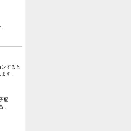
す．
ョンすると
れます．
子配
合，