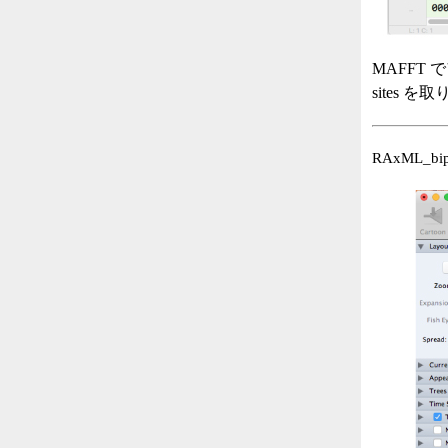
MAFFT で
sites
RAxML_bip