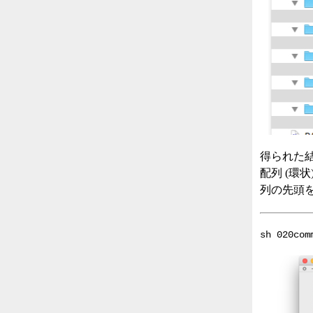
得られた結果は
配列 (環
列の先頭
sh 020com