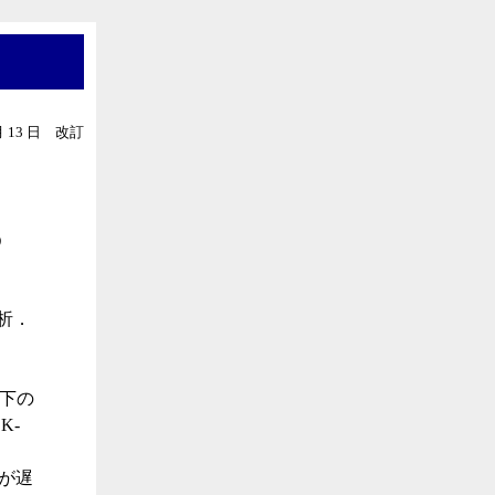
 月 13 日 改訂
う
析．
以下の
K-
ドが遅