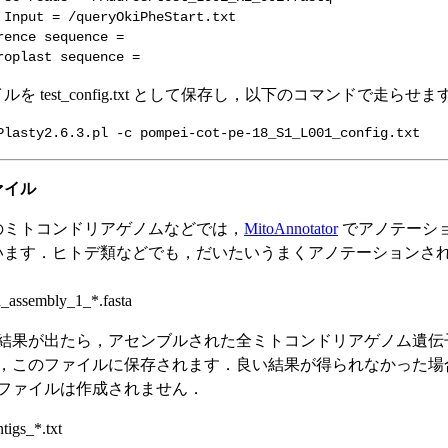
 Input = /queryOkiPheStart.txt
rence sequence =
roplast sequence =
を test_config.txt として保存し，以下のコマンドで走らせま
Plasty2.6.3.pl -c pompei-cot-pe-18_S1_L001_config.txt
ァイル
のミトコンドリアゲノムなどでは，
MitoAnnotator
でアノテーシ
います．ヒトデ類などでも，だいたいうまくアノテーションさ
d_assembly_1_*.fasta
結果が出たら，アセンブルされた全ミトコンドリアゲノム遺伝
，このファイルに保存されます．良い結果が得られなかった場
ファイルは作成されません．
igs_*.txt