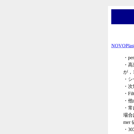
NOVOPlas
・p
・高
が，
・シ
・次
・Fi
・他
・常に
場合は
me
・30