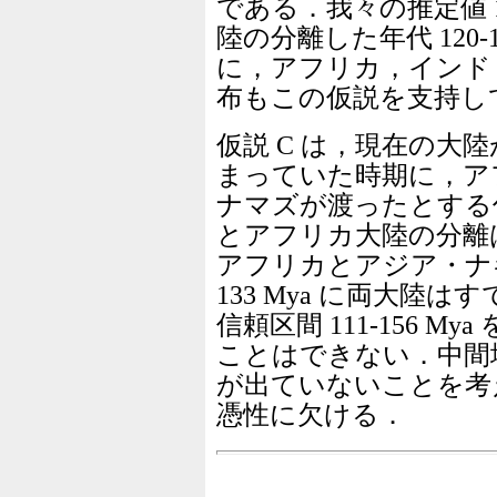
である．我々の推定値 1
陸の分離した年代 120-
に，アフリカ，インド
布もこの仮説を支持し
仮説 C は，現在の大
まっていた時期に，ア
ナマズが渡ったとする
とアフリカ大陸の分離は 1
アフリカとアジア・ナ
133 Mya に両大陸
信頼区間 111-156 
ことはできない．中間
が出ていないことを考え
憑性に欠ける．