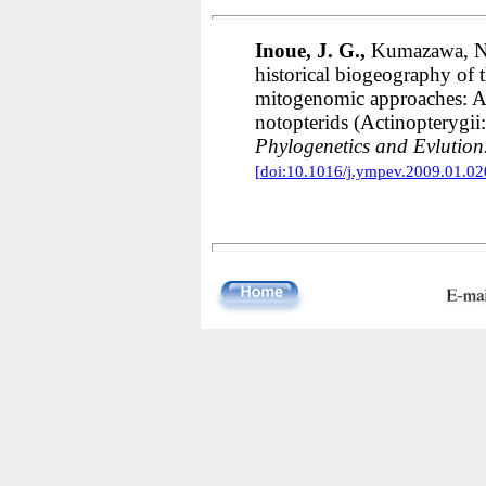
Inoue, J. G.,
Kumazawa, N.
historical biogeography of t
mitogenomic approaches: A 
notopterids (Actinopterygi
Phylogenetics and Evlution
[doi:10.1016/j.ympev.2009.01.02