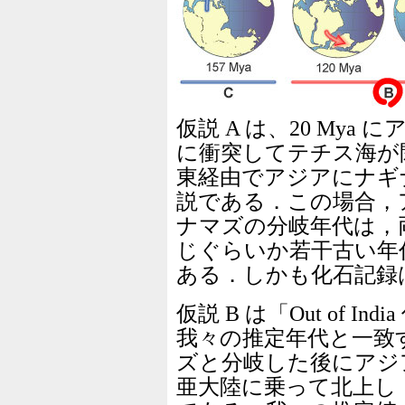
仮説 A は、20 My
に衝突してテチス海が
東経由でアジアにナギ
説である．この場合，
ナマズの分岐年代は，両大
じぐらいか若干古い年
ある．しかも化石記録
仮説 B は「Out of 
我々の推定年代と一致
ズと分岐した後にアジ
亜大陸に乗って北上し