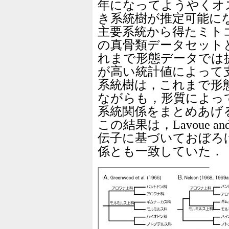
年になってようやくオ
き系統樹が推定可能に
主要系統から得たミト
の真骨類データセット
れまで形態データでは
が高い統計値によって
系統樹は，これまで形
ながらも，形質によっ
系統関係をまとめあげ
この結果は，Lavoue and 
伝子に基づいておぼろ
係とも一致していた．