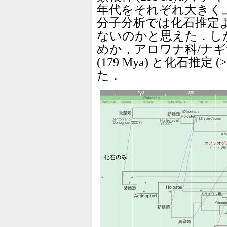
年代をそれぞれ大きく
分子分析では化石推定
ないのかと思えた．し
めか，アロワナ科/ナ
(179 Mya) と化石推定 
た．