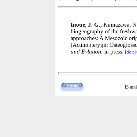
Inoue, J. G.,
Kumazawa, N.,
biogeography of the freshwa
approaches: A Mesozoic orig
(Actinopterygii: Osteoglos
and Evlution.
in press.
[doi: