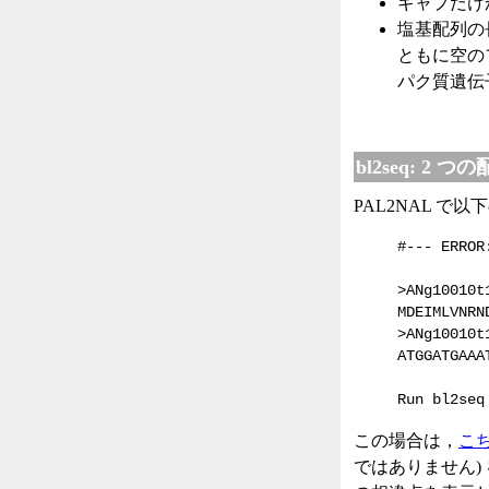
ギャプだけ
塩基配列の
ともに空の
パク質遺伝
bl2seq: 2
PAL2NAL 
#--- ERROR
>ANg10010t
MDEIMLVNRN
>ANg10010t
ATGGATGAAA
Run bl2seq
この場合は，
こ
ではありません) 