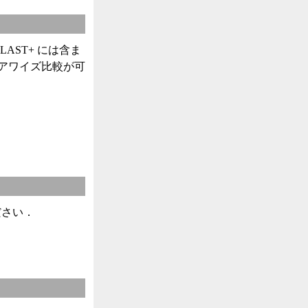
BLAST+ には含ま
ど）でペアワイズ比較が可
ださい．