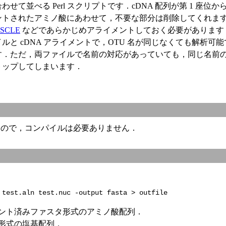
せて並べる Perl スクリプトです．cDNA 配列が第 1 座位
ントされたアミノ酸にあわせて，不要な部分は削除してくれま
SCLE
などであらかじめアライメントしておく必要があります
と cDNA アライメントで，OTU 名が同じなくても解析可
．ただ，両ファイルで名前の対応があっていても，同じ名前の 
トップしてしまいます．
プトなので，コンパイルは必要ありません．
 test.aln test.nuc -output fasta > outfile
 アライメント済みファスタ形式のアミノ酸配列．
ァスタ形式の塩基配列．