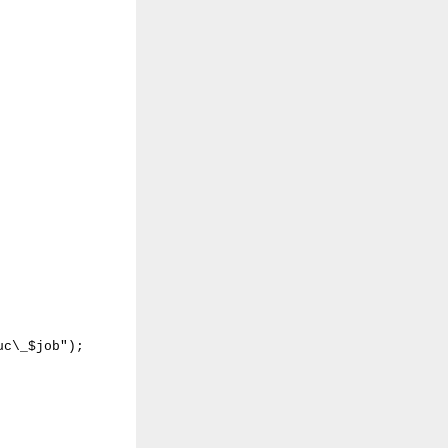
c\_$job");
