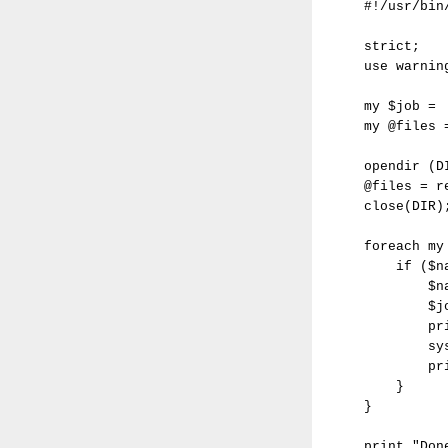
#!/usr/bin
strict;

use warning
my $job =  
my @files =
opendir (D
@files = r
close(DIR);
foreach my
    if ($n
        $n
        $jo
        pr
        sy
        pr
    }

}

print "Don