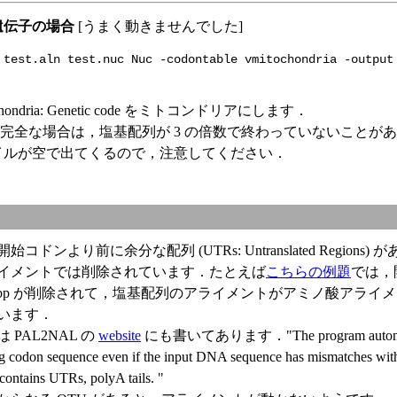
遺伝子の場合
[うまく動きませんでした]
 test.aln test.nuc Nuc -codontable vmitochondria -output
mitochondria: Genetic code をミトコンドリアにします．
不完全な場合は，塩基配列が 3 の倍数で終わっていないことが
イルが空で出てくるので，注意してください．
コドンより前に余分な配列 (UTRs: Untranslated Regions
イメントでは削除されています．たとえば
こちらの例題
では，
806 bp が削除されて，塩基配列のアライメントがアミノ酸アラ
います．
PAL2NAL の
website
にも書いてあります．"The program automatica
g codon sequence even if the input DNA sequence has mismatches with 
contains UTRs, polyA tails. "