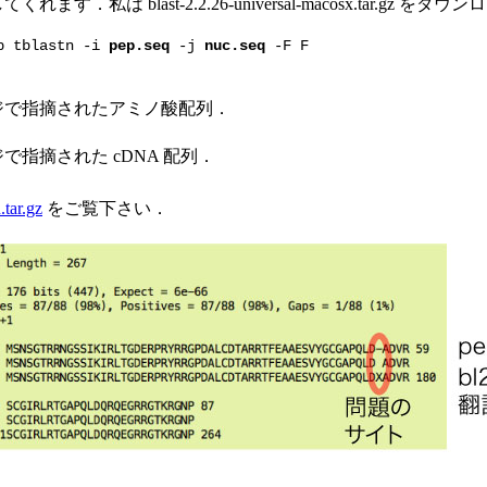
ます．私は blast-2.2.26-universal-macosx.tar.gz を
p tblastn -i
pep.seq
-j
nuc.seq
-F F
ジで指摘されたアミノ酸配列．
で指摘された cDNA 配列．
tar.gz
をご覧下さい．