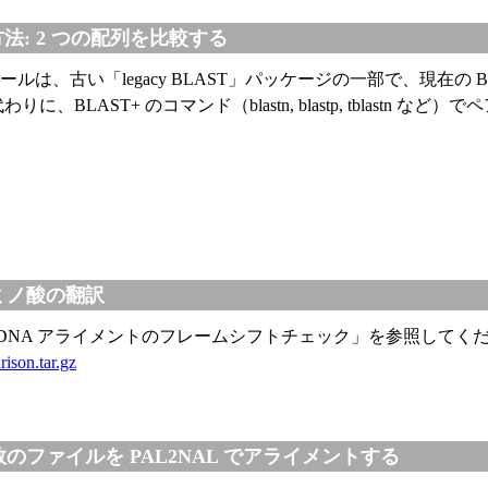
替方法: 2 つの配列を比較する
seq ツールは、古い「legacy BLAST」パッケージの一部で、現在の 
、BLAST+ のコマンド（blastn, blastp, tblastn な
: アミノ酸の翻訳
DNA アライメントのフレームシフトチェック」を参照してく
son.tar.gz
pt: 複数のファイルを PAL2NAL でアライメントする