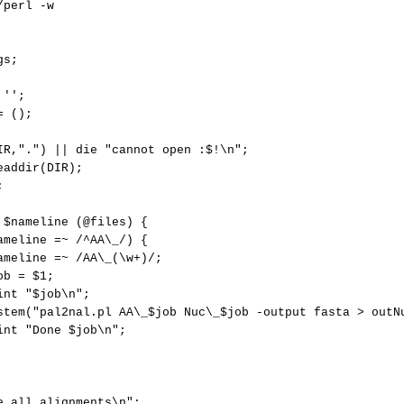
/perl -w
s;

'';

 ();

IR,".") || die "cannot open :$!\n";

eaddir(DIR);



 $nameline (@files) {

ameline =~ /^AA\_/) {

ameline =~ /AA\_(\w+)/;

b = $1;

int "$job\n";

stem("pal2nal.pl AA\_$job Nuc\_$job -output fasta > outNu
int "Done $job\n";

e all alignments\n";
