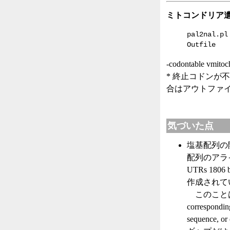
ミトコンドリア
pal2nal.pl
Outfile
-codontable v
* 終止コドンが
合はアウトファ
気づいた点
塩基配列の開始
配列のアラ
UTRs 1
作成されて
このことは 
correspondin
sequence, or 