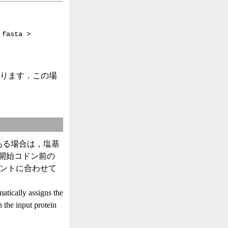
 fasta >
あります．この場
) がある場合は，塩基
開始コドン前の
イメントに合わせて
lly assigns the
the input protein