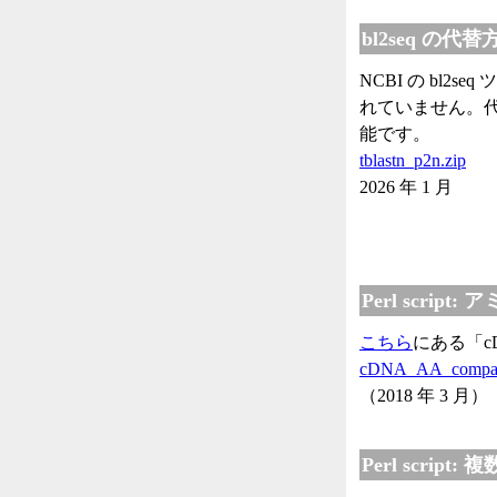
bl2seq の代
NCBI の bl2
れていません。代わりに
能です。
tblastn_p2n.zip
2026 年 1 月
Perl script
こちら
にある「c
cDNA_AA_compari
（2018 年 3 月）
Perl scri