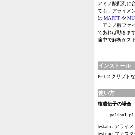
アミノ酸配列に合わ
ても，アライメ
は
MAFFT
や
MU
アミノ酸ファイル
であれば動きます
途中で解析がス
インストール
Perl スクリ
使い方
核遺伝子の場合
pal2nal.pl
test.aln :
test.nuc: フ