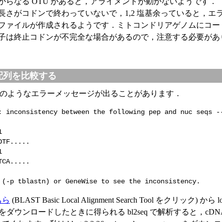
からなる OTU があると，アライメントが動かないようです．
長さがコドンで終わっていないで，1,2 塩基余っていると，エ
ファイルが作成されるようです．ミトコンドリアゲノムにコー
子は終止コドンが不完全な場合があるので，注意する必要があ
 つの配列を比較する
で以下のようなエラーメッセージが出ることがあります．
: inconsistency between the following pep and nuc seqs -
1
DTF.....
1
TCA.....
 (-p tblastn) or GeneWise to see the inconsistency.
ちら
(BLAST Basic Local Alignment Search Tool をクリック) から local
をダウンロードしたときに得られる bl2seq で解析すると，cD