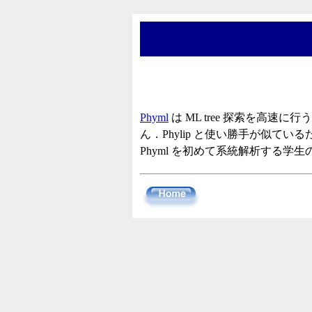
Phyml
は ML tree 探索を高
ん．Phylip と使い勝手が似ているた
Phyml を初めて系統解析する学